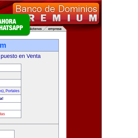
om
 puesto en Venta
os)
,
Portales
a!
tas