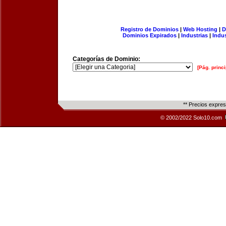
Registro de Dominios
|
Web Hosting
|
D
Dominios Expirados
|
Industrias
|
Indu
Categorías de Dominio:
[Pág. princi
** Precios expre
© 2002/2022 Solo10.com