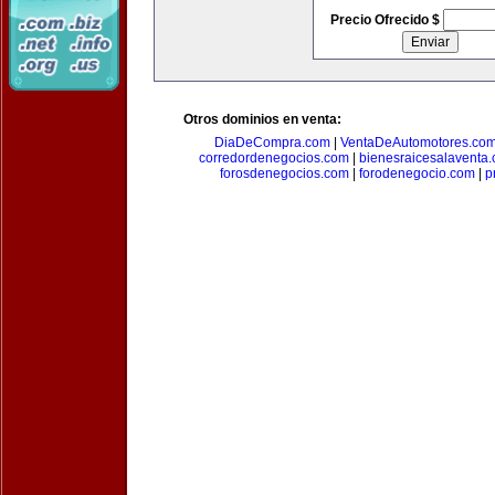
Precio Ofrecido $
Otros dominios en venta:
DiaDeCompra.com
|
VentaDeAutomotores.co
corredordenegocios.com
|
bienesraicesalaventa
forosdenegocios.com
|
forodenegocio.com
|
p