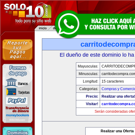
carritodecompr
El dueño de este dominio lo ha
Mayusculas:
CARRITODECOMP
Minusculas:
carritodecompra.co
Longitud:
15 caracteres
Categorias:
Compras y Comercio
Precio:
Realizar una oferta
Visitar!
carritodecompra.c
Serán consideradas ofer
Realizar una Oferta