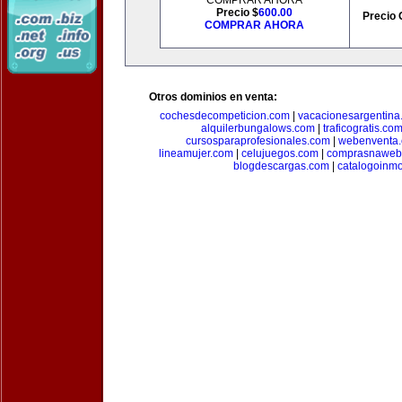
COMPRAR AHORA
Precio $
600.00
Precio 
COMPRAR AHORA
Otros dominios en venta:
cochesdecompeticion.com
|
vacacionesargentina
alquilerbungalows.com
|
traficogratis.co
cursosparaprofesionales.com
|
webenventa
lineamujer.com
|
celujuegos.com
|
comprasnaweb
blogdescargas.com
|
catalogoinmo