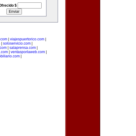
Ofrecido $
.com
|
viajespuertorico.com
|
m
|
soloservicio.com
|
.com
|
salaprensa.com
|
.com
|
ventasporlaweb.com
|
biliario.com
|