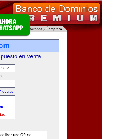
com
 puesto en Venta
.COM
m
Noticias
om
tas
ealizar una Oferta