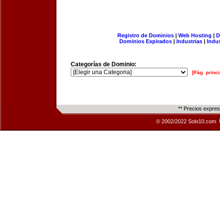
Registro de Dominios
|
Web Hosting
|
D
Dominios Expirados
|
Industrias
|
Indu
Categorías de Dominio:
[Pág. princi
** Precios expre
© 2002/2022 Solo10.com