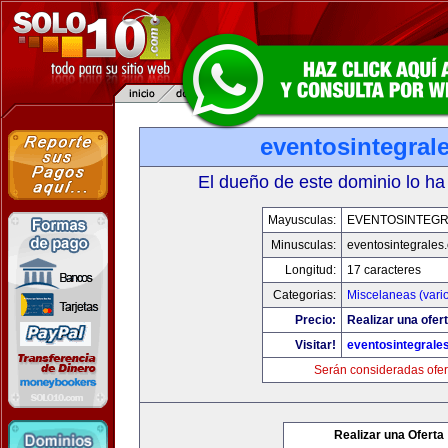
eventosintegral
El dueño de este dominio lo ha
Mayusculas:
EVENTOSINTEG
Minusculas:
eventosintegrales
Longitud:
17 caracteres
Categorias:
Miscelaneas (vari
Precio:
Realizar una ofert
Visitar!
eventosintegrale
Serán consideradas ofer
Realizar una Oferta