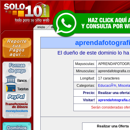
aprendafotograf
El dueño de este dominio lo ha
Mayusculas:
APRENDAFOTOGR
Minusculas:
aprendafotografia.
Longitud:
17 caracteres
Categorias:
EducaciÃ³n
,
Miscela
Precio:
Realizar una oferta
Visitar!
aprendafotografia
Serán consideradas ofer
Realizar una Oferta