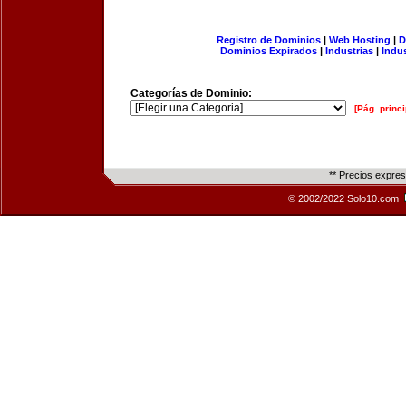
Registro de Dominios
|
Web Hosting
|
D
Dominios Expirados
|
Industrias
|
Indu
Categorías de Dominio:
[Pág. princi
** Precios expre
© 2002/2022 Solo10.com