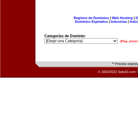
Registro de Dominios
|
Web Hosting
|
D
Dominios Expirados
|
Industrias
|
Indu
Categorías de Dominio:
[Pág. princi
** Precios expre
© 2002/2022 Solo10.com