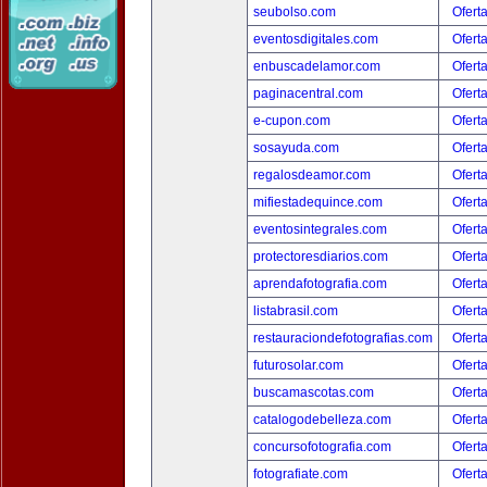
seubolso.com
Ofert
eventosdigitales.com
Ofert
enbuscadelamor.com
Ofert
paginacentral.com
Ofert
e-cupon.com
Ofert
sosayuda.com
Ofert
regalosdeamor.com
Ofert
mifiestadequince.com
Ofert
eventosintegrales.com
Ofert
protectoresdiarios.com
Ofert
aprendafotografia.com
Ofert
listabrasil.com
Ofert
restauraciondefotografias.com
Ofert
futurosolar.com
Ofert
buscamascotas.com
Ofert
catalogodebelleza.com
Ofert
concursofotografia.com
Ofert
fotografiate.com
Ofert