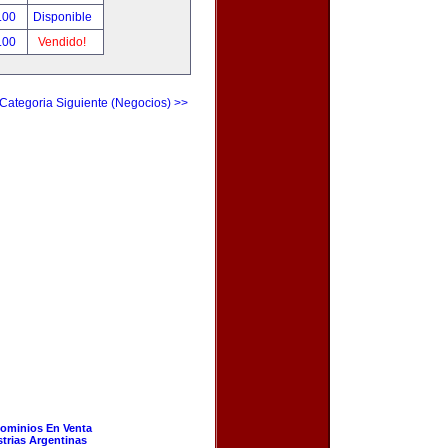
.00
Disponible
.00
Vendido!
Categoria Siguiente (Negocios) >>
ominios En Venta
strias Argentinas