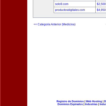
solo9.com
$2,500
productosdigitales.com
$4,950
<< Categoria Anterior (Medicina)
Registro de Dominios
|
Web Hosting
|
D
Dominios Expirados
|
Industrias
|
Indu