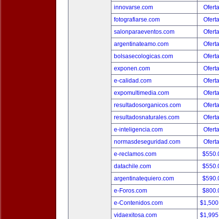
innovarse.com
Ofert
fotografiarse.com
Ofert
salonparaeventos.com
Ofert
argentinateamo.com
Ofert
bolsasecologicas.com
Ofert
exponen.com
Ofert
e-calidad.com
Ofert
expomultimedia.com
Ofert
resultadosorganicos.com
Ofert
resultadosnaturales.com
Ofert
e-inteligencia.com
Ofert
normasdeseguridad.com
Ofert
e-reclamos.com
$550.
datachile.com
$550.
argentinatequiero.com
$590.
e-Foros.com
$800.
e-Contenidos.com
$1,500
vidaexitosa.com
$1,995