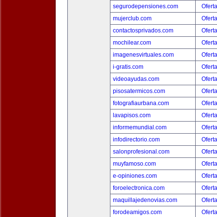
segurodepensiones.com
Ofert
mujerclub.com
Ofert
contactosprivados.com
Ofert
mochilear.com
Ofert
imagenesvirtuales.com
Ofert
i-gratis.com
Ofert
videoayudas.com
Ofert
pisosatermicos.com
Ofert
fotografiaurbana.com
Ofert
lavapisos.com
Ofert
informemundial.com
Ofert
infodirectorio.com
Ofert
salonprofesional.com
Ofert
muyfamoso.com
Ofert
e-opiniones.com
Ofert
foroelectronica.com
Ofert
maquillajedenovias.com
Ofert
forodeamigos.com
Ofert