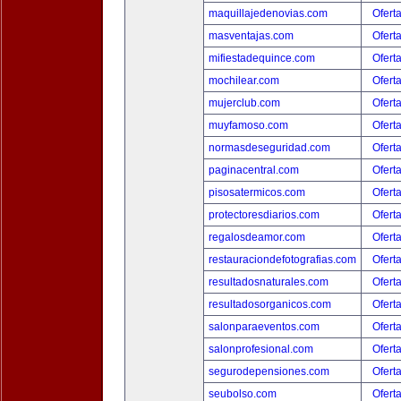
maquillajedenovias.com
Ofert
masventajas.com
Ofert
mifiestadequince.com
Ofert
mochilear.com
Ofert
mujerclub.com
Ofert
muyfamoso.com
Ofert
normasdeseguridad.com
Ofert
paginacentral.com
Ofert
pisosatermicos.com
Ofert
protectoresdiarios.com
Ofert
regalosdeamor.com
Ofert
restauraciondefotografias.com
Ofert
resultadosnaturales.com
Ofert
resultadosorganicos.com
Ofert
salonparaeventos.com
Ofert
salonprofesional.com
Ofert
segurodepensiones.com
Ofert
seubolso.com
Ofert