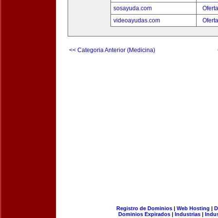
sosayuda.com
Ofert
videoayudas.com
Ofert
<< Categoria Anterior (Medicina)
Registro de Dominios
|
Web Hosting
|
D
Dominios Expirados
|
Industrias
|
Indu