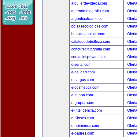
alquilerdevideos.com
Ofert
aprendafotografia.com
Ofert
argentinateamo.com
Ofert
bolsasecologicas.com
Ofert
buscamascotas.com
Ofert
catalogodebelleza.com
Ofert
concursofotografia.com
Ofert
contactosprivados.com
Ofert
disertar.com
Ofert
e-calidad.com
Ofert
e-cargas.com
Ofert
e-cosmetica.com
Ofert
e-cupon.com
Ofert
e-grupos.com
Ofert
e-inteligencia.com
Ofert
e-Kiosco.com
Ofert
e-opiniones.com
Ofert
e-padres.com
Ofert