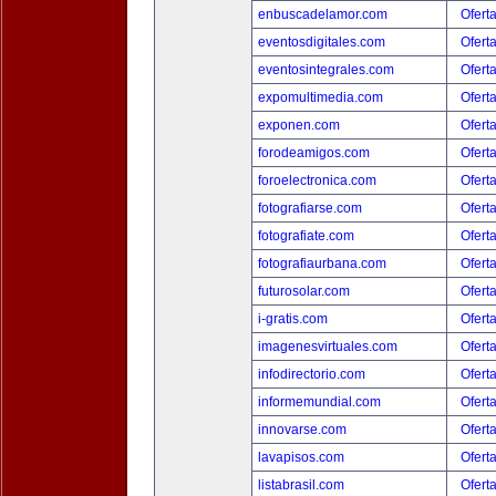
enbuscadelamor.com
Ofert
eventosdigitales.com
Ofert
eventosintegrales.com
Ofert
expomultimedia.com
Ofert
exponen.com
Ofert
forodeamigos.com
Ofert
foroelectronica.com
Ofert
fotografiarse.com
Ofert
fotografiate.com
Ofert
fotografiaurbana.com
Ofert
futurosolar.com
Ofert
i-gratis.com
Ofert
imagenesvirtuales.com
Ofert
infodirectorio.com
Ofert
informemundial.com
Ofert
innovarse.com
Ofert
lavapisos.com
Ofert
listabrasil.com
Ofert